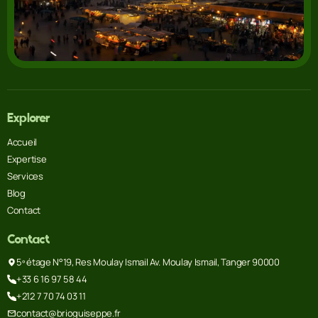
Explorer
Accueil
Expertise
Services
Blog
Contact
Contact
5º étage N°19, Res Moulay Ismail Av. Moulay Ismail, Tanger 90000
+33 6 16 97 58 44
+212 7 70 74 03 11
contact@brioguiseppe.fr