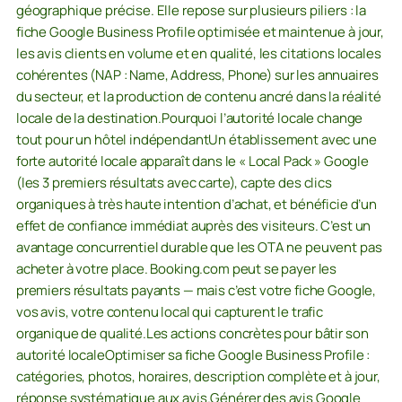
géographique précise. Elle repose sur plusieurs piliers : la
fiche Google Business Profile optimisée et maintenue à jour,
les avis clients en volume et en qualité, les citations locales
cohérentes (NAP : Name, Address, Phone) sur les annuaires
du secteur, et la production de contenu ancré dans la réalité
locale de la destination.Pourquoi l’autorité locale change
tout pour un hôtel indépendantUn établissement avec une
forte autorité locale apparaît dans le « Local Pack » Google
(les 3 premiers résultats avec carte), capte des clics
organiques à très haute intention d’achat, et bénéficie d’un
effet de confiance immédiat auprès des visiteurs. C’est un
avantage concurrentiel durable que les OTA ne peuvent pas
acheter à votre place. Booking.com peut se payer les
premiers résultats payants — mais c’est votre fiche Google,
vos avis, votre contenu local qui capturent le trafic
organique de qualité.Les actions concrètes pour bâtir son
autorité localeOptimiser sa fiche Google Business Profile :
catégories, photos, horaires, description complète et à jour,
réponse systématique aux avis.Générer des avis Google